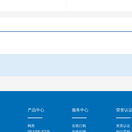
产品中心
服务中心
荣誉认
阀类
在线订购
资质认证
PEX/PE-RT管
在线应聘
知识产权